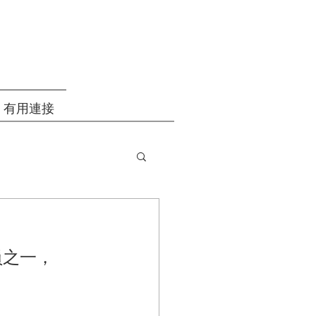
有用連接
員之一，
。