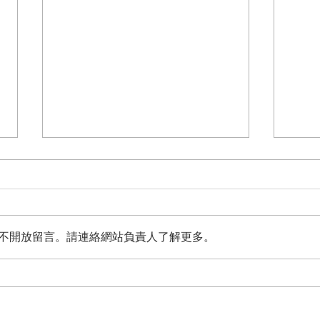
不開放留言。請連絡網站負責人了解更多。
台灣打擊非法串流裝置集團，
《香
查獲犯嫌12人
202